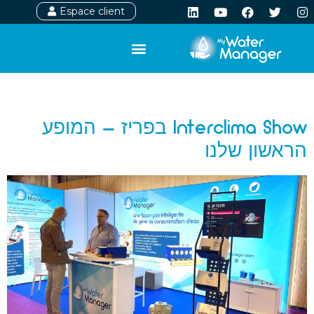
Espace client
יום:
17 במרץ 2025
Interclima Show בפריז – המופע
הראשון שלנו